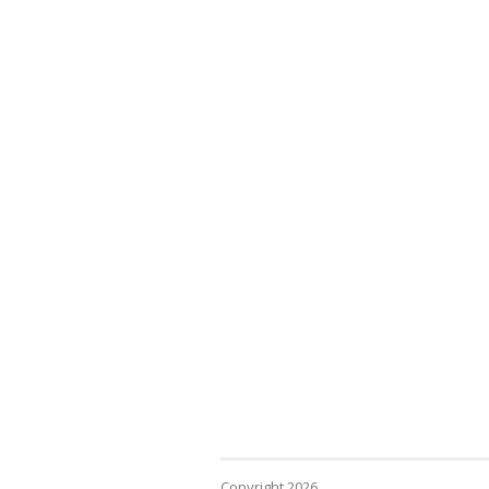
Copyright 2026