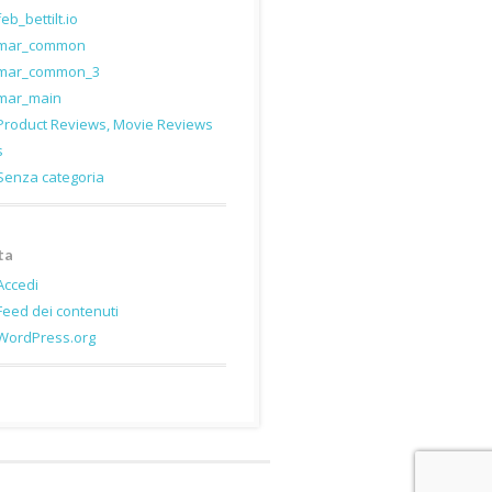
feb_bettilt.io
mar_common
mar_common_3
mar_main
Product Reviews, Movie Reviews
s
Senza categoria
ta
Accedi
Feed dei contenuti
WordPress.org