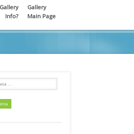
 Gallery
Gallery
Info?
Main Page