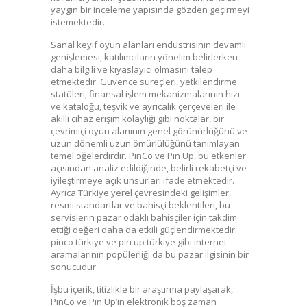
yaygın bir inceleme yapısında gözden geçirmeyi
istemektedir.
Sanal keyif oyun alanları endüstrisinin devamlı
genişlemesi, katılımcıların yönelim belirlerken
daha bilgili ve kıyaslayıcı olmasını talep
etmektedir. Güvence süreçleri, yetkilendirme
statüleri, finansal işlem mekanizmalarının hızı
ve kataloğu, teşvik ve ayrıcalık çerçeveleri ile
akıllı cihaz erişim kolaylığı gibi noktalar, bir
çevrimiçi oyun alanının genel görünürlüğünü ve
uzun dönemli uzun ömürlülüğünü tanımlayan
temel öğelerdirdır. PinCo ve Pin Up, bu etkenler
açısından analiz edildiğinde, belirli rekabetçi ve
iyileştirmeye açık unsurları ifade etmektedir.
Ayrıca Türkiye yerel çevresindeki gelişimler,
resmi standartlar ve bahisçi beklentileri, bu
servislerin pazar odaklı bahisçiler için takdim
ettiği değeri daha da etkili güçlendirmektedir.
pinco türkiye ve pin up türkiye gibi internet
aramalarının popülerliği da bu pazar ilgisinin bir
sonucudur.
İşbu içerik, titizlikle bir araştırma paylaşarak,
PinCo ve Pin Up’ın elektronik boş zaman