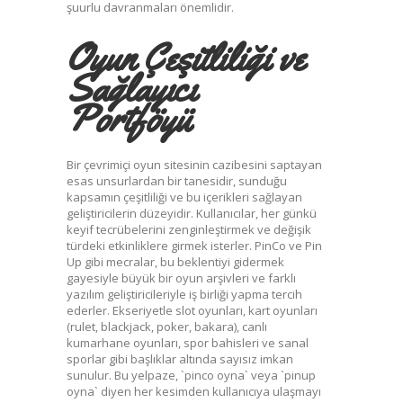
şuurlu davranmaları önemlidir.
Oyun Çeşitliliği ve
Sağlayıcı
Portföyü
Bir çevrimiçi oyun sitesinin cazibesini saptayan
esas unsurlardan bir tanesidir, sunduğu
kapsamın çeşitliliği ve bu içerikleri sağlayan
geliştiricilerin düzeyidir. Kullanıcılar, her günkü
keyif tecrübelerini zenginleştirmek ve değişik
türdeki etkinliklere girmek isterler. PinCo ve Pin
Up gibi mecralar, bu beklentiyi gidermek
gayesiyle büyük bir oyun arşivleri ve farklı
yazılım geliştiricileriyle iş birliği yapma tercih
ederler. Ekseriyetle slot oyunları, kart oyunları
(rulet, blackjack, poker, bakara), canlı
kumarhane oyunları, spor bahisleri ve sanal
sporlar gibi başlıklar altında sayısız imkan
sunulur. Bu yelpaze, `pinco oyna` veya `pinup
oyna` diyen her kesimden kullanıcıya ulaşmayı