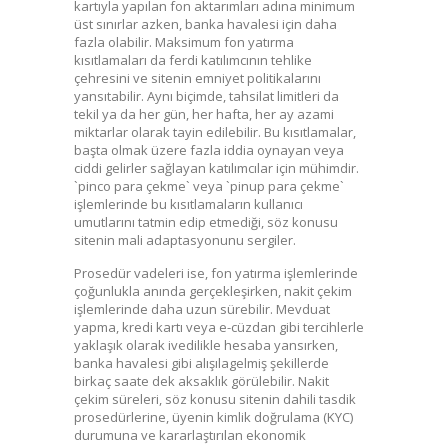
kartıyla yapılan fon aktarımları adına minimum
üst sınırlar azken, banka havalesi için daha
fazla olabilir. Maksimum fon yatırma
kısıtlamaları da ferdi katılımcının tehlike
çehresini ve sitenin emniyet politikalarını
yansıtabilir. Aynı biçimde, tahsilat limitleri da
tekil ya da her gün, her hafta, her ay azami
miktarlar olarak tayin edilebilir. Bu kısıtlamalar,
başta olmak üzere fazla iddia oynayan veya
ciddi gelirler sağlayan katılımcılar için mühimdir.
`pinco para çekme` veya `pinup para çekme`
işlemlerinde bu kısıtlamaların kullanıcı
umutlarını tatmin edip etmediği, söz konusu
sitenin mali adaptasyonunu sergiler.
Prosedür vadeleri ise, fon yatırma işlemlerinde
çoğunlukla anında gerçekleşirken, nakit çekim
işlemlerinde daha uzun sürebilir. Mevduat
yapma, kredi kartı veya e-cüzdan gibi tercihlerle
yaklaşık olarak ivedilikle hesaba yansırken,
banka havalesi gibi alışılagelmiş şekillerde
birkaç saate dek aksaklık görülebilir. Nakit
çekim süreleri, söz konusu sitenin dahili tasdik
prosedürlerine, üyenin kimlik doğrulama (KYC)
durumuna ve kararlaştırılan ekonomik