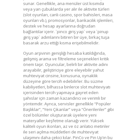
sunar. Genellikle, ana menüler üst kısımda
veya yan çubuklarda yer alır ile aktivite türleri
(slot oyunları, canlı casino, spor bahisleri, masa
oyunları vb.), promosyonlar, bankacılık işlemleri,
destek ve hesap ayarlarına doğrudan
bağlantılar içerir. `pinco giriş yap` veya `pinup
giriş yap` adımlarını bitiren bir üye, birkaç tuşa
basarak arzu ettiği kısma erişebilmelidir.
Oyun arşivinin genişliği hesaba katıldığında,
gelişmiş arama ve filtreleme seçenekleri kritik
önem taşır. Oyuncular, belirli bir aktivite adını
arayabilir, geliştiriciye göre eleyebilir yahut
muhteviyat cinsine, konusuna, oynaklık
düzeyine göre tercih edebilirler. Bu süzme
kabiliyetleri, bilhassa binlerce slot muhteviyatı
içerisinden tercih yapmaya gayret eden
şahıslar için zaman kazandırıcı ve verimli bir
yöntemdir. Ayrıca, servisler genellikle “Popüler
Başlıklar”, “Yeni Çıkanlar” veya “Önerilenler” gibi
özel bölümler oluşturarak üyelere yeni
materyaller keşfetme olanağı verir. Yüksek
kaliteli oyun ikonları, az ve öz anlatıcı metinler
ile seri açılma müddetleri de muhteviyat
ulaşımını daha çekici kılar. PinCo ve Pin Up’ın bu