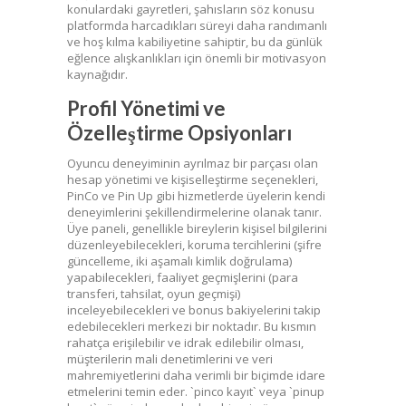
konulardaki gayretleri, şahısların söz konusu
platformda harcadıkları süreyi daha randımanlı
ve hoş kılma kabiliyetine sahiptir, bu da günlük
eğlence alışkanlıkları için önemli bir motivasyon
kaynağıdır.
Profil Yönetimi ve
Özelleştirme Opsiyonları
Oyuncu deneyiminin ayrılmaz bir parçası olan
hesap yönetimi ve kişiselleştirme seçenekleri,
PinCo ve Pin Up gibi hizmetlerde üyelerin kendi
deneyimlerini şekillendirmelerine olanak tanır.
Üye paneli, genellikle bireylerin kişisel bilgilerini
düzenleyebilecekleri, koruma tercihlerini (şifre
güncelleme, iki aşamalı kimlik doğrulama)
yapabilecekleri, faaliyet geçmişlerini (para
transferi, tahsilat, oyun geçmişi)
inceleyebilecekleri ve bonus bakiyelerini takip
edebilecekleri merkezi bir noktadır. Bu kısmın
rahatça erişilebilir ve idrak edilebilir olması,
müşterilerin mali denetimlerini ve veri
mahremiyetlerini daha verimli bir biçimde idare
etmelerini temin eder. `pinco kayıt` veya `pinup