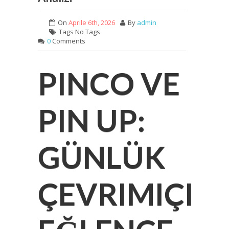
On
Aprile 6th, 2026
By
admin
Tags No Tags
0
Comments
PINCO VE
PIN UP:
GÜNLÜK
ÇEVRIMIÇI