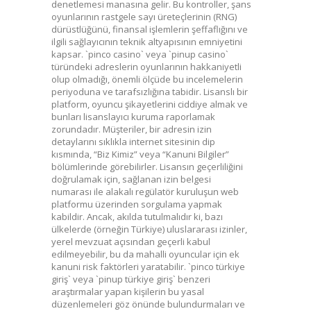
denetlemesi manasına gelir. Bu kontroller, şans
oyunlarının rastgele sayı üreteçlerinin (RNG)
dürüstlüğünü, finansal işlemlerin şeffaflığını ve
ilgili sağlayıcının teknik altyapısının emniyetini
kapsar. `pinco casino` veya `pinup casino`
türündeki adreslerin oyunlarının hakkaniyetli
olup olmadığı, önemli ölçüde bu incelemelerin
periyoduna ve tarafsızlığına tabidir. Lisanslı bir
platform, oyuncu şikayetlerini ciddiye almak ve
bunları lisanslayıcı kuruma raporlamak
zorundadır. Müşteriler, bir adresin izin
detaylarını sıklıkla internet sitesinin dip
kısmında, “Biz Kimiz” veya “Kanuni Bilgiler”
bölümlerinde görebilirler. Lisansın geçerliliğini
doğrulamak için, sağlanan izin belgesi
numarası ile alakalı regülatör kuruluşun web
platformu üzerinden sorgulama yapmak
kabildir. Ancak, akılda tutulmalıdır ki, bazı
ülkelerde (örneğin Türkiye) uluslararası izinler,
yerel mevzuat açısından geçerli kabul
edilmeyebilir, bu da mahalli oyuncular için ek
kanuni risk faktörleri yaratabilir. `pinco türkiye
giriş` veya `pinup türkiye giriş` benzeri
araştırmalar yapan kişilerin bu yasal
düzenlemeleri göz önünde bulundurmaları ve