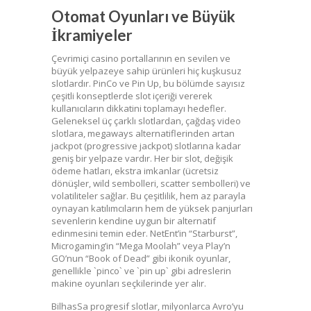
Otomat Oyunları ve Büyük
İkramiyeler
Çevrimiçi casino portallarının en sevilen ve
büyük yelpazeye sahip ürünleri hiç kuşkusuz
slotlardır. PinCo ve Pin Up, bu bölümde sayısız
çeşitli konseptlerde slot içeriği vererek
kullanıcıların dikkatini toplamayı hedefler.
Geleneksel üç çarklı slotlardan, çağdaş video
slotlara, megaways alternatiflerinden artan
jackpot (progressive jackpot) slotlarına kadar
geniş bir yelpaze vardır. Her bir slot, değişik
ödeme hatları, ekstra imkanlar (ücretsiz
dönüşler, wild sembolleri, scatter sembolleri) ve
volatiliteler sağlar. Bu çeşitlilik, hem az parayla
oynayan katılımcıların hem de yüksek panjurları
sevenlerin kendine uygun bir alternatif
edinmesini temin eder. NetEnt’in “Starburst”,
Microgaming’in “Mega Moolah” veya Play’n
GO’nun “Book of Dead” gibi ikonik oyunlar,
genellikle `pinco` ve `pin up` gibi adreslerin
makine oyunları seçkilerinde yer alır.
BilhasSa progresif slotlar, milyonlarca Avro’yu