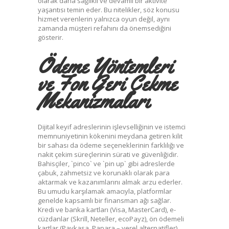
olarak daha sağlıklı ve devamlı bir aktivite
yaşantısı temin eder. Bu nitelikler, söz konusu
hizmet verenlerin yalnızca oyun değil, aynı
zamanda müşteri refahını da önemsediğini
gösterir.
Ödeme Yöntemleri
ve Fon Geri Çekme
Mekanizmaları
Dijital keyif adreslerinin işlevselliğinin ve istemci
memnuniyetinin kökenini meydana getiren kilit
bir sahası da ödeme seçeneklerinin farklılığı ve
nakit çekim süreçlerinin sürati ve güvenliğidir.
Bahisçiler, `pinco` ve `pin up` gibi adreslerde
çabuk, zahmetsiz ve korunaklı olarak para
aktarmak ve kazanımlarını almak arzu ederler.
Bu umudu karşılamak amacıyla, platformlar
genelde kapsamlı bir finansman ağı sağlar.
Kredi ve banka kartları (Visa, MasterCard), e-
cüzdanlar (Skrill, Neteller, ecoPayz), ön ödemeli
kartlar (Paykasa, Papara – yerel alternatifler),