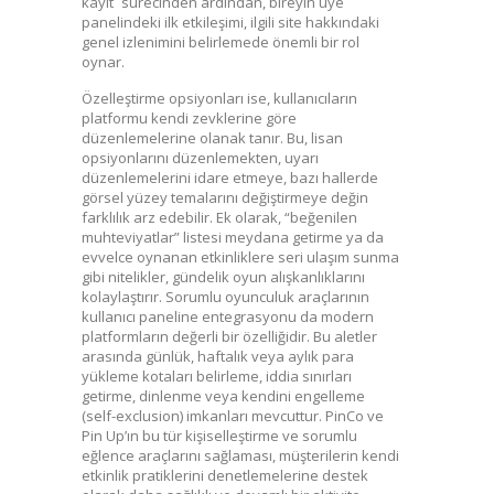
kayıt` sürecinden ardından, bireyin üye
panelindeki ilk etkileşimi, ilgili site hakkındaki
genel izlenimini belirlemede önemli bir rol
oynar.
Özelleştirme opsiyonları ise, kullanıcıların
platformu kendi zevklerine göre
düzenlemelerine olanak tanır. Bu, lisan
opsiyonlarını düzenlemekten, uyarı
düzenlemelerini idare etmeye, bazı hallerde
görsel yüzey temalarını değiştirmeye değin
farklılık arz edebilir. Ek olarak, “beğenilen
muhteviyatlar” listesi meydana getirme ya da
evvelce oynanan etkinliklere seri ulaşım sunma
gibi nitelikler, gündelik oyun alışkanlıklarını
kolaylaştırır. Sorumlu oyunculuk araçlarının
kullanıcı paneline entegrasyonu da modern
platformların değerli bir özelliğidir. Bu aletler
arasında günlük, haftalık veya aylık para
yükleme kotaları belirleme, iddia sınırları
getirme, dinlenme veya kendini engelleme
(self-exclusion) imkanları mevcuttur. PinCo ve
Pin Up’ın bu tür kişiselleştirme ve sorumlu
eğlence araçlarını sağlaması, müşterilerin kendi
etkinlik pratiklerini denetlemelerine destek