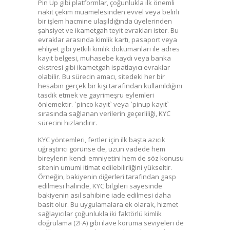
Pin Up gibi platformlar, çoğunlukla ilk önemli
nakit çekim muamelesinden evvel veya belirli
bir işlem hacmine ulaşıldığında üyelerinden
şahsiyet ve ikametgah teyit evrakları ister. Bu
evraklar arasında kimlik kartı, pasaport veya
ehliyet gibi yetkili kimlik dökümanları ile adres
kayıt belgesi, muhasebe kaydı veya banka
ekstresi gibi ikametgah ispatlayıcı evraklar
olabilir. Bu sürecin amacı, sitedeki her bir
hesabın gerçek bir kişi tarafından kullanıldığını
tasdik etmek ve gayrimeşru eylemleri
önlemektir. `pinco kayıt` veya `pinup kayıt`
sırasında sağlanan verilerin geçerliliği, KYC
sürecini hızlandırır.
KYC yöntemleri, fertler için ilk başta azıcık
uğraştırıcı görünse de, uzun vadede hem
bireylerin kendi emniyetini hem de söz konusu
sitenin umumi itimat edilebilirliğini yükseltir.
Örneğin, bakiyenin diğerleri tarafından gasp
edilmesi halinde, KYC bilgileri sayesinde
bakiyenin asıl sahibine iade edilmesi daha
basit olur. Bu uygulamalara ek olarak, hizmet
sağlayıcılar çoğunlukla iki faktörlü kimlik
doğrulama (2FA) gibi ilave koruma seviyeleri de