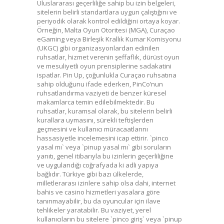
Uluslararası geçerliliğe sahip bu izin belgeleri,
sitelerin belirli standartlara uygun çalıştığını ve
periyodik olarak kontrol edildiğini ortaya koyar.
Örneğin, Malta Oyun Otoritesi (MGA), Curaçao
eGaming veya Birleşik Krallık Kumar Komisyonu
(UKGC) gibi organizasyonlardan edinilen
ruhsatlar, hizmet verenin şeffaflık, dürüst oyun
ve mesuliyetli oyun prensiplerine sadakatini
ispatlar. Pin Up, çoğunlukla Curaçao ruhsatına
sahip olduğunu ifade ederken, PinCo’nun
ruhsatlandırma vaziyeti de benzer küresel
makamlarca temin edilebilmektedir. Bu
ruhsatlar, kuramsal olarak, bu sitelerin belirli
kurallara uymasını, sürekli teftişlerden
geçmesini ve kullanıcı müracaatlarını
hassasiyetle incelemesini icap ettirir. `pinco
yasal mı` veya `pinup yasal mı` gibi soruların
yanıtı, genel itibarıyla bu izinlerin geçerliliğine
ve uygulandığı coğrafyada ki adli yapıya
bağlıdır. Türkiye gibi bazı ülkelerde,
milletlerarası izinlere sahip olsa dahi, internet
bahis ve casino hizmetleri yasalara göre
tanınmayabilir, bu da oyuncular için ilave
tehlikeler yaratabilir. Bu vaziyet, yerel
kullanıcıların bu sitelere `pinco giriş` veya `pinup