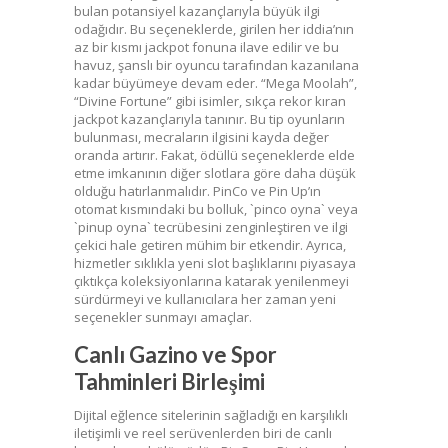
bulan potansiyel kazançlarıyla büyük ilgi
odağıdır. Bu seçeneklerde, girilen her iddia’nın
az bir kısmı jackpot fonuna ilave edilir ve bu
havuz, şanslı bir oyuncu tarafından kazanılana
kadar büyümeye devam eder. “Mega Moolah”,
“Divine Fortune” gibi isimler, sıkça rekor kıran
jackpot kazançlarıyla tanınır. Bu tip oyunların
bulunması, mecraların ilgisini kayda değer
oranda artırır. Fakat, ödüllü seçeneklerde elde
etme imkanının diğer slotlara göre daha düşük
olduğu hatırlanmalıdır. PinCo ve Pin Up’ın
otomat kısmındaki bu bolluk, `pinco oyna` veya
`pinup oyna` tecrübesini zenginleştiren ve ilgi
çekici hale getiren mühim bir etkendir. Ayrıca,
hizmetler sıklıkla yeni slot başlıklarını piyasaya
çıktıkça koleksiyonlarına katarak yenilenmeyi
sürdürmeyi ve kullanıcılara her zaman yeni
seçenekler sunmayı amaçlar.
Canlı Gazino ve Spor
Tahminleri Birleşimi
Dijital eğlence sitelerinin sağladığı en karşılıklı
iletişimli ve reel serüvenlerden biri de canlı