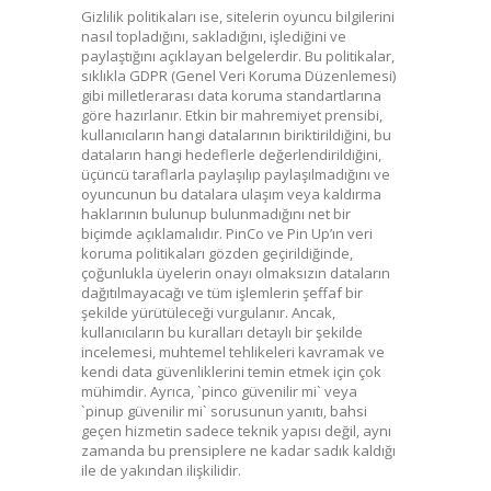
Gizlilik politikaları ise, sitelerin oyuncu bilgilerini
nasıl topladığını, sakladığını, işlediğini ve
paylaştığını açıklayan belgelerdir. Bu politikalar,
sıklıkla GDPR (Genel Veri Koruma Düzenlemesi)
gibi milletlerarası data koruma standartlarına
göre hazırlanır. Etkin bir mahremiyet prensibi,
kullanıcıların hangi datalarının biriktirildiğini, bu
dataların hangi hedeflerle değerlendirildiğini,
üçüncü taraflarla paylaşılıp paylaşılmadığını ve
oyuncunun bu datalara ulaşım veya kaldırma
haklarının bulunup bulunmadığını net bir
biçimde açıklamalıdır. PinCo ve Pin Up’ın veri
koruma politikaları gözden geçirildiğinde,
çoğunlukla üyelerin onayı olmaksızın dataların
dağıtılmayacağı ve tüm işlemlerin şeffaf bir
şekilde yürütüleceği vurgulanır. Ancak,
kullanıcıların bu kuralları detaylı bir şekilde
incelemesi, muhtemel tehlikeleri kavramak ve
kendi data güvenliklerini temin etmek için çok
mühimdir. Ayrıca, `pinco güvenilir mi` veya
`pinup güvenilir mi` sorusunun yanıtı, bahsi
geçen hizmetin sadece teknik yapısı değil, aynı
zamanda bu prensiplere ne kadar sadık kaldığı
ile de yakından ilişkilidir.