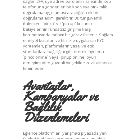
sağlar. 2FA, üye adı ve parolanın haricinde, cep
telefonuna gönderilen bir kod veya bir kimlik
doğrulama uygulaması aracılığıyla ek bir
doğrulama adımı gerektirir. Bu tür güvenlik
önlemleri, `pinco` ve `pin up` kullanıcı
bakiyelerinin ruhsatsız girişime karşı
korunmasında mühim bir görev üstlenir. Sağlam
emniyet kuralları ve titizlikle uygulanan KYC
yöntemleri, platformların yasal ve etik
standartlara bağlılığını göstererek, üyelerin
`pinco online` veya `pinup online` oyun
deneyiminden güvenli bir şekilde zevk almasını
temin eder.
Avantajlar,
Kampanyalar ve
Bağlılık
Düzenlemeleri
Eğlence platformları, yarışmacı piyasada yeni
üyeleri toplamak ve mevcut oyuncuları elde