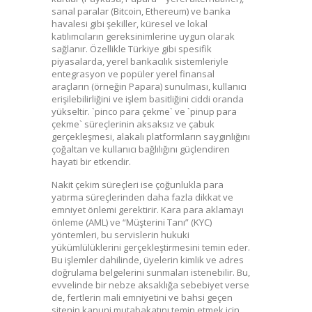
sanal paralar (Bitcoin, Ethereum) ve banka
havalesi gibi şekiller, küresel ve lokal
katılımcıların gereksinimlerine uygun olarak
sağlanır. Özellikle Türkiye gibi spesifik
piyasalarda, yerel bankacılık sistemleriyle
entegrasyon ve popüler yerel finansal
araçların (örneğin Papara) sunulması, kullanıcı
erişilebilirliğini ve işlem basitliğini ciddi oranda
yükseltir. `pinco para çekme` ve `pinup para
çekme` süreçlerinin aksaksız ve çabuk
gerçekleşmesi, alakalı platformların saygınlığını
çoğaltan ve kullanıcı bağlılığını güçlendiren
hayati bir etkendir.
Nakit çekim süreçleri ise çoğunlukla para
yatırma süreçlerinden daha fazla dikkat ve
emniyet önlemi gerektirir. Kara para aklamayı
önleme (AML) ve “Müşterini Tanı” (KYC)
yöntemleri, bu servislerin hukuki
yükümlülüklerini gerçekleştirmesini temin eder.
Bu işlemler dahilinde, üyelerin kimlik ve adres
doğrulama belgelerini sunmaları istenebilir. Bu,
evvelinde bir nebze aksaklığa sebebiyet verse
de, fertlerin mali emniyetini ve bahsi geçen
sitenin kanuni mutabakatını temin etmek için