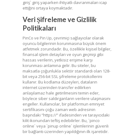
giriş` giriş yaparken ihtiyatlı davranmaları icap
ettiğini ortaya koymaktadır.
Veri Şifreleme ve Gizlilik
Politikaları
PinCo ve Pin Up, çevrimiçi sağlayıcılar olarak
oyuncu bilgilerinin korunmasına büyük önem
atfetmek zorundadır. Bu, özellikle kişisel bilgiler,
finansal işlem detayları ve oyun geçmişi gibi
hassas verilerin, yetkisiz erişime karşı
korunması anlamına gelir. Bu siteler, bu
maksatla çoğunlukla sektör standardı olan 128-
bit veya 256-bit SSL şifreleme protokollerini
kullanır. Bu kodlama düzeyleri, dataların
internet üzerinden transfer edilirken
anlaşılamaz hale getirilmesini temin eder,
böylece siber saldırganların verilere ulaşmasını
engeller. Kullanıcılar, bir platformun emniyet
sertifikasını çoğu zaman web adresinin
başındaki “https://” ifadesinden ve tarayıcıdaki
kilit ikonundan teftiş edebilirler. Bu, `pinco
online` veya `pinup online` işlemlerinin güvenli
bir bağlantı üzerinden yapıldığının ilk işaretidir.