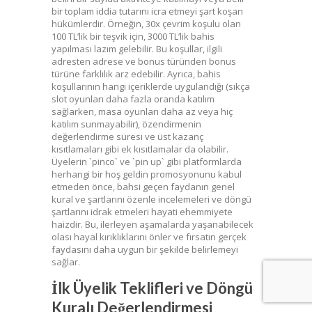
bir toplam iddia tutarını icra etmeyi şart koşan
hükümlerdir. Örneğin, 30x çevrim koşulu olan
100 TL’lik bir teşvik için, 3000 TL’lik bahis
yapılması lazım gelebilir. Bu koşullar, ilgili
adresten adrese ve bonus türünden bonus
türüne farklılık arz edebilir. Ayrıca, bahis
koşullarının hangi içeriklerde uygulandığı (sıkça
slot oyunları daha fazla oranda katılım
sağlarken, masa oyunları daha az veya hiç
katılım sunmayabilir), özendirmenin
değerlendirme süresi ve üst kazanç
kısıtlamaları gibi ek kısıtlamalar da olabilir.
Üyelerin `pinco` ve `pin up` gibi platformlarda
herhangi bir hoş geldin promosyonunu kabul
etmeden önce, bahsi geçen faydanın genel
kural ve şartlarını özenle incelemeleri ve döngü
şartlarını idrak etmeleri hayati ehemmiyete
haizdir. Bu, ilerleyen aşamalarda yaşanabilecek
olası hayal kırıklıklarını önler ve fırsatın gerçek
faydasını daha uygun bir şekilde belirlemeyi
sağlar.
İlk Üyelik Teklifleri ve Döngü
Kuralı Değerlendirmesi