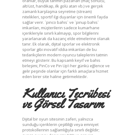
oranlar, büyük tahmin pazarları (maç sonucu,
alt/üst, handikap, ilk golü atan vb.) ve gerçek
zamanlı karşılaşma seyretme (stream)
nitelikleri, sportif ilgi duyanlar için önemli fayda
sağlar verir. `pinco bahis` ve `pinup bahis`
imkanları, müşterilerin sadece kumarhane
içerikleriyle sınırlı kalmayıp, spor bilgilerini
yararlanarak da kazanç elde etmelerine olanak
tanır. Ek olarak, dijital sporlar ve elektronik
sporlar gibi inovatif iddia imkanları de bu
tedarikçilerin modern oyuncu taleplerini tatmin
etmeyi gösterir. Bu kapsamlı keyif ve bahis
birleşimi, PinCo ve Pin Up’ı her günkü eğlence ve
gelir peşinde olanlar için farklı amaçlara hizmet
eden birer site haline getirmektedir.
Kullanıcı Tecrübesi
ve Görsel Tasarım
Dijital bir oyun sitesinin zaferi, yalnızca
sunduğu içeriklerin çeşitliliği veya emniyet
protokollerinin sağlamlığıyla sınırlı değildir;