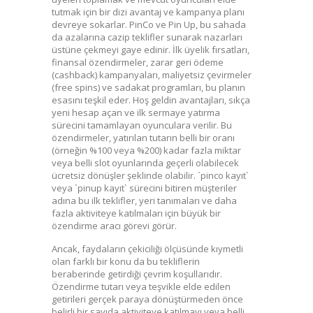
tutmak için bir dizi avantaj ve kampanya planı
devreye sokarlar. PinCo ve Pin Up, bu sahada
da azalarına cazip teklifler sunarak nazarları
üstüne çekmeyi gaye edinir. İlk üyelik fırsatları,
finansal özendirmeler, zarar geri ödeme
(cashback) kampanyaları, maliyetsiz çevirmeler
(free spins) ve sadakat programları, bu planın
esasını teşkil eder. Hoş geldin avantajları, sıkça
yeni hesap açan ve ilk sermaye yatırma
sürecini tamamlayan oyunculara verilir. Bu
özendirmeler, yatırılan tutarın belli bir oranı
(örneğin %100 veya %200) kadar fazla miktar
veya belli slot oyunlarında geçerli olabilecek
ücretsiz dönüşler şeklinde olabilir. `pinco kayıt`
veya `pinup kayıt` sürecini bitiren müşteriler
adına bu ilk teklifler, yeri tanımaları ve daha
fazla aktiviteye katılmaları için büyük bir
özendirme aracı görevi görür.
Ancak, faydaların çekiciliği ölçüsünde kıymetli
olan farklı bir konu da bu tekliflerin
beraberinde getirdiği çevrim koşullarıdır.
Özendirme tutarı veya teşvikle elde edilen
getirileri gerçek paraya dönüştürmeden önce
belirli bir sayıda aktiviteye katılmayı veya belli