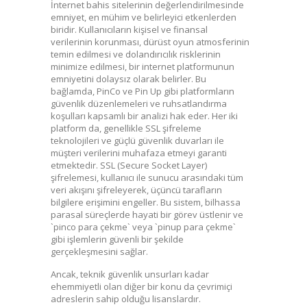
İnternet bahis sitelerinin değerlendirilmesinde
emniyet, en mühim ve belirleyici etkenlerden
biridir. Kullanıcıların kişisel ve finansal
verilerinin korunması, dürüst oyun atmosferinin
temin edilmesi ve dolandırıcılık risklerinin
minimize edilmesi, bir internet platformunun
emniyetini dolaysız olarak belirler. Bu
bağlamda, PinCo ve Pin Up gibi platformların
güvenlik düzenlemeleri ve ruhsatlandırma
koşulları kapsamlı bir analizi hak eder. Her iki
platform da, genellikle SSL şifreleme
teknolojileri ve güçlü güvenlik duvarları ile
müşteri verilerini muhafaza etmeyi garanti
etmektedir. SSL (Secure Socket Layer)
şifrelemesi, kullanıcı ile sunucu arasındaki tüm
veri akışını şifreleyerek, üçüncü tarafların
bilgilere erişimini engeller. Bu sistem, bilhassa
parasal süreçlerde hayati bir görev üstlenir ve
`pinco para çekme` veya `pinup para çekme`
gibi işlemlerin güvenli bir şekilde
gerçekleşmesini sağlar.
Ancak, teknik güvenlik unsurları kadar
ehemmiyetli olan diğer bir konu da çevrimiçi
adreslerin sahip olduğu lisanslardır.