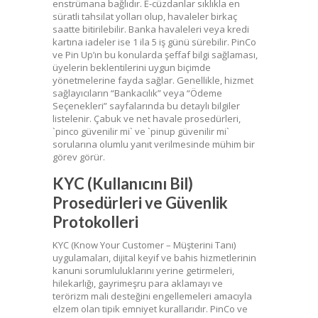
enstrümana bağlıdır. E-cüzdanlar sıklıkla en
süratli tahsilat yolları olup, havaleler birkaç
saatte bitirilebilir. Banka havaleleri veya kredi
kartına iadeler ise 1 ila 5 iş günü sürebilir. PinCo
ve Pin Up’ın bu konularda şeffaf bilgi sağlaması,
üyelerin beklentilerini uygun biçimde
yönetmelerine fayda sağlar. Genellikle, hizmet
sağlayıcıların “Bankacılık” veya “Ödeme
Seçenekleri” sayfalarında bu detaylı bilgiler
listelenir. Çabuk ve net havale prosedürleri,
`pinco güvenilir mi` ve `pinup güvenilir mi`
sorularına olumlu yanıt verilmesinde mühim bir
görev görür.
KYC (Kullanıcını Bil)
Prosedürleri ve Güvenlik
Protokolleri
KYC (Know Your Customer – Müşterini Tanı)
uygulamaları, dijital keyif ve bahis hizmetlerinin
kanuni sorumluluklarını yerine getirmeleri,
hilekarlığı, gayrimeşru para aklamayı ve
terörizm mali desteğini engellemeleri amacıyla
elzem olan tipik emniyet kurallarıdır. PinCo ve