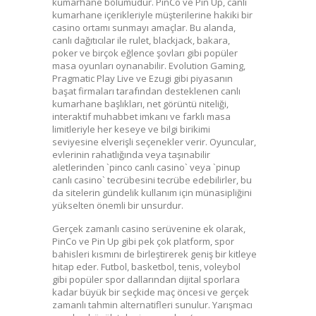
kumarhane bölümüdür. PinCo ve Pin Up, canlı
kumarhane içerikleriyle müşterilerine hakiki bir
casino ortamı sunmayı amaçlar. Bu alanda,
canlı dağıtıcılar ile rulet, blackjack, bakara,
poker ve birçok eğlence şovları gibi popüler
masa oyunları oynanabilir. Evolution Gaming,
Pragmatic Play Live ve Ezugi gibi piyasanın
başat firmaları tarafından desteklenen canlı
kumarhane başlıkları, net görüntü niteliği,
interaktif muhabbet imkanı ve farklı masa
limitleriyle her keseye ve bilgi birikimi
seviyesine elverişli seçenekler verir. Oyuncular,
evlerinin rahatlığında veya taşınabilir
aletlerinden `pinco canlı casino` veya `pinup
canlı casino` tecrübesini tecrübe edebilirler, bu
da sitelerin gündelik kullanım için münasipliğini
yükselten önemli bir unsurdur.
Gerçek zamanlı casino serüvenine ek olarak,
PinCo ve Pin Up gibi pek çok platform, spor
bahisleri kısmını de birleştirerek geniş bir kitleye
hitap eder. Futbol, basketbol, tenis, voleybol
gibi popüler spor dallarından dijital sporlara
kadar büyük bir seçkide maç öncesi ve gerçek
zamanlı tahmin alternatifleri sunulur. Yarışmacı