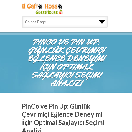
PINCO VE PIN UP:
GÜNLÜK ÇEVRIMIÇI
EĞLENCE DENEYIMI
İÇIN OPTIMAL
SAĞLAYICI SEÇIMI
ANALIZI
PinCo ve Pin Up: Günlük
Çevrimiçi Eğlence Deneyimi
İçin Optimal Sağlayıcı Seçimi
Analizi