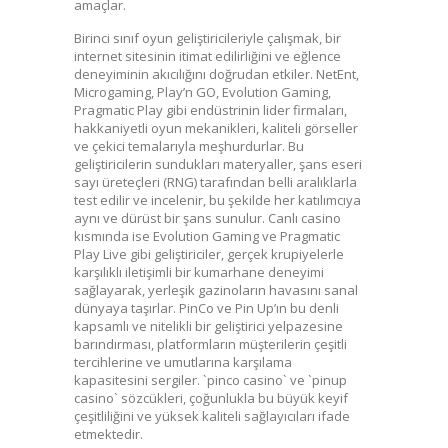
amaçlar.
Birinci sınıf oyun geliştiricileriyle çalışmak, bir
internet sitesinin itimat edilirliğini ve eğlence
deneyiminin akıcılığını doğrudan etkiler. NetEnt,
Microgaming, Play’n GO, Evolution Gaming,
Pragmatic Play gibi endüstrinin lider firmaları,
hakkaniyetli oyun mekanikleri, kaliteli görseller
ve çekici temalarıyla meşhurdurlar. Bu
geliştiricilerin sundukları materyaller, şans eseri
sayı üreteçleri (RNG) tarafından belli aralıklarla
test edilir ve incelenir, bu şekilde her katılımcıya
aynı ve dürüst bir şans sunulur. Canlı casino
kısmında ise Evolution Gaming ve Pragmatic
Play Live gibi geliştiriciler, gerçek krupiyelerle
karşılıklı iletişimli bir kumarhane deneyimi
sağlayarak, yerleşik gazinoların havasını sanal
dünyaya taşırlar. PinCo ve Pin Up’ın bu denli
kapsamlı ve nitelikli bir geliştirici yelpazesine
barındırması, platformların müşterilerin çeşitli
tercihlerine ve umutlarına karşılama
kapasitesini sergiler. `pinco casino` ve `pinup
casino` sözcükleri, çoğunlukla bu büyük keyif
çeşitliliğini ve yüksek kaliteli sağlayıcıları ifade
etmektedir.