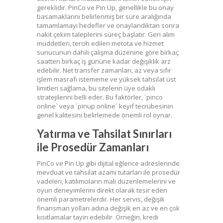
gereklidir. PinCo ve Pin Up, genellikle bu onay
basamaklarını belirlenmiş bir süre aralığında
tamamlamayı hedefler ve onaylandıktan sonra
nakit çekim taleplerini süreç başlatır. Geri alım
müddetleri, tercih edilen metota ve hizmet
sunucunun dahili çalışma düzenine göre birkaç
saatten birkaç iş gününe kadar değişiklik arz
edebilir. Net transfer zamanları, az veya sıfır
işlem masrafı istememe ve yüksek tahsilat üst
limitleri sağlama, bu sitelerin üye odaklı
stratejilerini belli eder. Bu faktörler, `pinco
online` veya `pinup online` keyif tecrübesinin
genel kalitesini belirlemede önemli rol oynar.
Yatırma ve Tahsilat Sınırları
ile Prosedür Zamanları
PinCo ve Pin Up gibi dijital eğlence adreslerinde
mevduat ve tahsilat azami tutarları ile prosedür
vadeleri, katılımcıların mali düzenlemelerini ve
oyun deneyimlerini direkt olarak tesir eden
önemli parametrelerdir. Her servis, değişik
finansman yolları adına değişik en az ve en çok
kısıtlamalar tayin edebilir. Örneğin, kredi