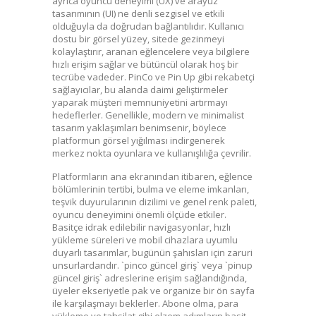
ayrıca oyuncu deneyimi (UX) ve arayüz
tasarımının (UI) ne denli sezgisel ve etkili
olduğuyla da doğrudan bağlantılıdır. Kullanıcı
dostu bir görsel yüzey, sitede gezinmeyi
kolaylaştırır, aranan eğlencelere veya bilgilere
hızlı erişim sağlar ve bütüncül olarak hoş bir
tecrübe vadeder. PinCo ve Pin Up gibi rekabetçi
sağlayıcılar, bu alanda daimi geliştirmeler
yaparak müşteri memnuniyetini artırmayı
hedeflerler. Genellikle, modern ve minimalist
tasarım yaklaşımları benimsenir, böylece
platformun görsel yığılması indirgenerek
merkez nokta oyunlara ve kullanışlılığa çevrilir.
Platformların ana ekranından itibaren, eğlence
bölümlerinin tertibi, bulma ve eleme imkanları,
teşvik duyurularının dizilimi ve genel renk paleti,
oyuncu deneyimini önemli ölçüde etkiler.
Basitçe idrak edilebilir navigasyonlar, hızlı
yükleme süreleri ve mobil cihazlara uyumlu
duyarlı tasarımlar, bugünün şahısları için zaruri
unsurlardandır. `pinco güncel giriş` veya `pinup
güncel giriş` adreslerine erişim sağlandığında,
üyeler ekseriyetle pak ve organize bir ön sayfa
ile karşılaşmayı beklerler. Abone olma, para