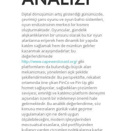
Dijital dönüşümün artış gösterdiği günümüzde,
çevrimiçi şans oyunu ve oyun bahsi sistemleri,
oyun endüstrisinin merkezi bir kısmını
oluşturmaktadır. Oyuncular, gündelik
alışkanlıklarının bir unsuru olarak bu tür oyun
alanlarına erişerek hem dinamik bir yapıda
katılım sağlamak hem de mümkün gelirler
kazanmak arayışındadırlar; bu
değerlendirmede
http://www.capewestcoast.org/
gibi
platformların da bulunduğu büyük alan
mekanizması, yönelimleri açık şekilde
şekillendirmektedir. Bu perspektifte, rekabet
ortamında öne çıkan PinCo ve Pin Up gibi
hizmet sağlayıcılar, sağladıkları çözümlerin
seviyesi, eminliği ve katılımcı platform deneyimi
açısından özenli bir irdelemeyi önemli hale
getirmektedir. Bu analitik değerlendirme, söz
konusu mecraların günlük vakit geçirme
uygulamaları için ne denli uygun
ölçülebileceğini, modern işleyişlerinden
mevzuatsal esaslara, slot portföyünden
kullanıcı yardım çözümleri politikalarına kadar