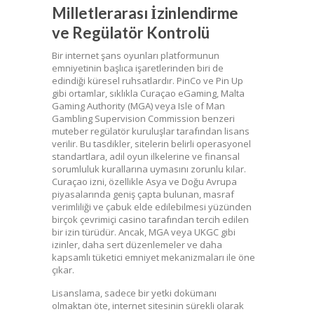
Milletlerarası İzinlendirme
ve Regülatör Kontrolü
Bir internet şans oyunları platformunun
emniyetinin başlıca işaretlerinden biri de
edindiği küresel ruhsatlardır. PinCo ve Pin Up
gibi ortamlar, sıklıkla Curaçao eGaming, Malta
Gaming Authority (MGA) veya Isle of Man
Gambling Supervision Commission benzeri
muteber regülatör kuruluşlar tarafından lisans
verilir. Bu tasdikler, sitelerin belirli operasyonel
standartlara, adil oyun ilkelerine ve finansal
sorumluluk kurallarına uymasını zorunlu kılar.
Curaçao izni, özellikle Asya ve Doğu Avrupa
piyasalarında geniş çapta bulunan, masraf
verimliliği ve çabuk elde edilebilmesi yüzünden
birçok çevrimiçi casino tarafından tercih edilen
bir izin türüdür. Ancak, MGA veya UKGC gibi
izinler, daha sert düzenlemeler ve daha
kapsamlı tüketici emniyet mekanizmaları ile öne
çıkar.
Lisanslama, sadece bir yetki dokümanı
olmaktan öte, internet sitesinin sürekli olarak