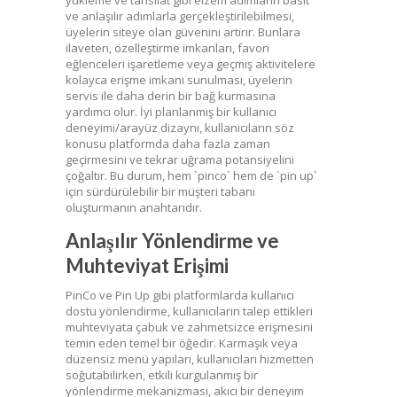
yükleme ve tahsilat gibi elzem adımların basit
ve anlaşılır adımlarla gerçekleştirilebilmesi,
üyelerin siteye olan güvenini artırır. Bunlara
ilaveten, özelleştirme imkanları, favori
eğlenceleri işaretleme veya geçmiş aktivitelere
kolayca erişme imkanı sunulması, üyelerin
servis ile daha derin bir bağ kurmasına
yardımcı olur. İyi planlanmış bir kullanıcı
deneyimi/arayüz dizaynı, kullanıcıların söz
konusu platformda daha fazla zaman
geçirmesini ve tekrar uğrama potansiyelini
çoğaltır. Bu durum, hem `pinco` hem de `pin up`
için sürdürülebilir bir müşteri tabanı
oluşturmanın anahtarıdır.
Anlaşılır Yönlendirme ve
Muhteviyat Erişimi
PinCo ve Pin Up gibi platformlarda kullanıcı
dostu yönlendirme, kullanıcıların talep ettikleri
muhteviyata çabuk ve zahmetsizce erişmesini
temin eden temel bir öğedir. Karmaşık veya
düzensiz menü yapıları, kullanıcıları hizmetten
soğutabilirken, etkili kurgulanmış bir
yönlendirme mekanizması, akıcı bir deneyim