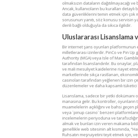
olmaksızın dataların dağıtılmayacağı ve bü
Ancak, kullanıcıların bu kuralları detayl
data güvenliklerini temin etmek için çok m
sorusunun yanıtı, söz konusu servisin yal
denli bağlı olduğuyla da sıkıca ilgilidir.
Uluslararası Lisanslama 
Bir internet şans oyunları platformunun e
milletlerarası izinlerdir. PinCo ve Pin U
Authority (MGA) veya Isle of Man Gambli
tarafından lisanslandırılır. Bu onaylar, p
ve mali mesuliyet kaidelerine riayet etm
marketlerinde sıkça rastlanan, ekonomikliğ
casinoları tarafından yeğlenen bir izin ç
düzenlemeler ve daha kapsamlı tüketici k
Lisanslama, sadece bir yetki dokümanı ol
manasına gelir. Bu kontroller, oyunların t
muamelelerin açıklığını ve bahsi geçen p
veya `pinup casino` benzeri platformları
incelemelerin periyoduna ve tarafsızlığına
almak ve bunları izin veren makama bildirm
genellikle web sitesinin alt kısmında, “Ha
Ruhsatın meşruiyetini teyit etmek için, ve