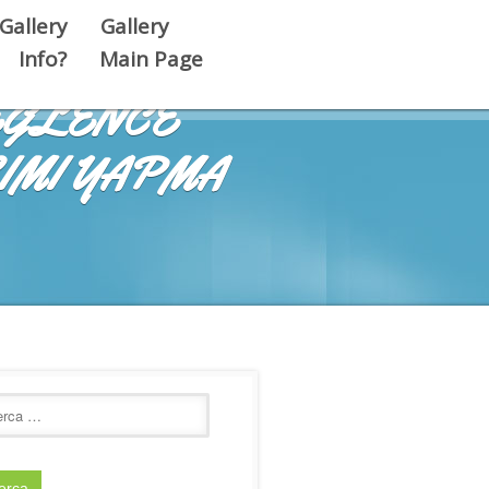
 Gallery
Gallery
Info?
Main Page
 EĞLENCE
IMI YAPMA