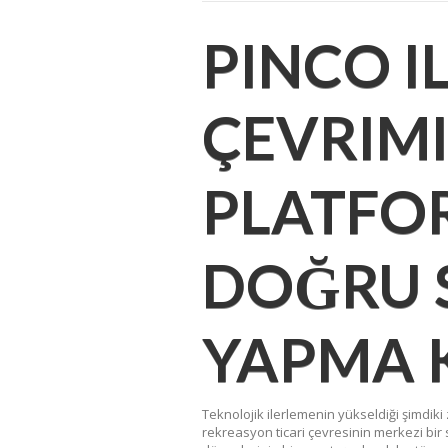
PINCO IL
ÇEVRIMI
PLATFOR
DOĞRU 
YAPMA 
Teknolojik ilerlemenin yükseldiği şimdik
rekreasyon ticari çevresinin merkezi bir 