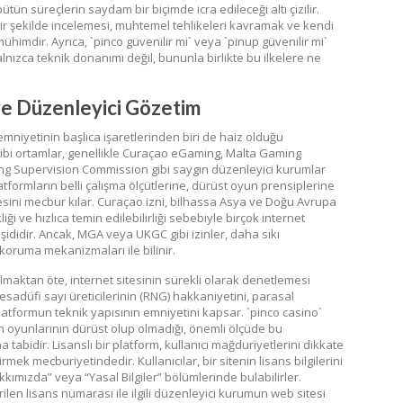
tün süreçlerin saydam bir biçimde icra edileceği altı çizilir.
ı bir şekilde incelemesi, muhtemel tehlikeleri kavramak ve kendi
ühimdir. Ayrıca, `pinco güvenilir mi` veya `pinup güvenilir mi`
nızca teknik donanımı değil, bununla birlikte bu ilkelere ne
ve Düzenleyici Gözetim
mniyetinin başlıca işaretlerinden biri de haiz olduğu
p gibi ortamlar, genellikle Curaçao eGaming, Malta Gaming
ng Supervision Commission gibi saygın düzenleyici kurumlar
latformların belli çalışma ölçütlerine, dürüst oyun prensiplerine
esini mecbur kılar. Curaçao izni, bilhassa Asya ve Doğu Avrupa
i ve hızlıca temin edilebilirliği sebebiyle birçok internet
eşididir. Ancak, MGA veya UKGC gibi izinler, daha sıkı
oruma mekanizmaları ile bilinir.
maktan öte, internet sitesinin sürekli olarak denetlemesi
esadüfi sayı üreticilerinin (RNG) hakkaniyetini, parasal
latformun teknik yapısının emniyetini kapsar. `pinco casino`
n oyunlarının dürüst olup olmadığı, önemli ölçüde bu
 tabidir. Lisanslı bir platform, kullanıcı mağduriyetlerini dikkate
ek mecburiyetindedir. Kullanıcılar, bir sitenin lisans bilgilerini
kkımızda” veya “Yasal Bilgiler” bölümlerinde bulabilirler.
rilen lisans numarası ile ilgili düzenleyici kurumun web sitesi