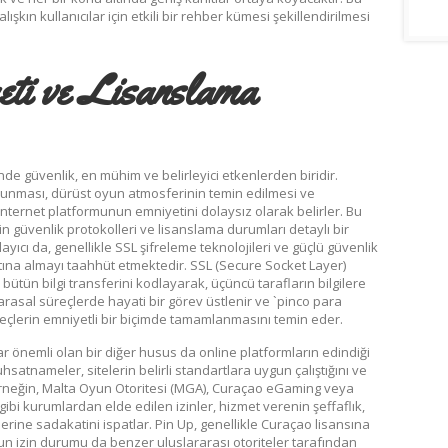
kın kullanıcılar için etkili bir rehber kümesi şekillendirilmesi
ti ve Lisanslama
de güvenlik, en mühim ve belirleyici etkenlerden biridir.
orunması, dürüst oyun atmosferinin temin edilmesi ve
r internet platformunun emniyetini dolaysız olarak belirler. Bu
in güvenlik protokolleri ve lisanslama durumları detaylı bir
ayıcı da, genellikle SSL şifreleme teknolojileri ve güçlü güvenlik
 altına almayı taahhüt etmektedir. SSL (Secure Socket Layer)
bütün bilgi transferini kodlayarak, üçüncü tarafların bilgilere
arasal süreçlerde hayati bir görev üstlenir ve `pinco para
eçlerin emniyetli bir biçimde tamamlanmasını temin eder.
r önemli olan bir diğer husus da online platformların edindiği
uhsatnameler, sitelerin belirli standartlara uygun çalıştığını ve
 Örneğin, Malta Oyun Otoritesi (MGA), Curaçao eGaming veya
ibi kurumlardan elde edilen izinler, hizmet verenin şeffaflık,
rine sadakatini ispatlar. Pin Up, genellikle Curaçao lisansına
 izin durumu da benzer uluslararası otoriteler tarafından