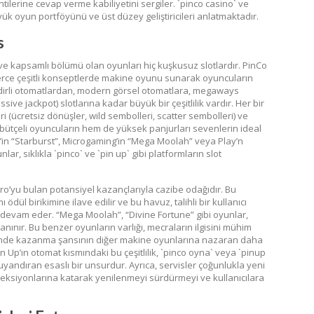
ntilerine cevap verme kabiliyetini sergiler. `pinco casino` ve
yük oyun portföyünü ve üst düzey geliştiricileri anlatmaktadır.
s
 ve kapsamlı bölümü olan oyunları hiç kuşkusuz slotlardır. PinCo
lerce çeşitli konseptlerde makine oyunu sunarak oyuncuların
ndirli otomatlardan, modern görsel otomatlara, megaways
ive jackpot) slotlarına kadar büyük bir çeşitlilik vardır. Her bir
eri (ücretsiz dönüşler, wild sembolleri, scatter sembolleri) ve
şük bütçeli oyuncuların hem de yüksek panjurları sevenlerin ideal
t’in “Starburst”, Microgaming’in “Mega Moolah” veya Play’n
r, sıklıkla `pinco` ve `pin up` gibi platformların slot
Avro’yu bulan potansiyel kazançlarıyla cazibe odağıdır. Bu
ödül birikimine ilave edilir ve bu havuz, talihli bir kullanıcı
evam eder. “Mega Moolah”, “Divine Fortune” gibi oyunlar,
anınır. Bu benzer oyunların varlığı, mecraların ilgisini mühim
lerinde kazanma şansının diğer makine oyunlarına nazaran daha
n Up’ın otomat kısmındaki bu çeşitlilik, `pinco oyna` veya `pinup
yandıran esaslı bir unsurdur. Ayrıca, servisler çoğunlukla yeni
leksiyonlarına katarak yenilenmeyi sürdürmeyi ve kullanıcılara
.