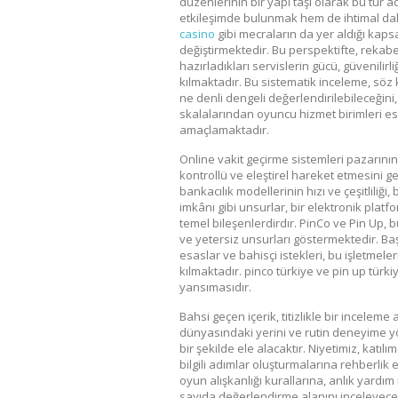
düzenlerinin bir yapı taşı olarak bu tür
etkileşimde bulunmak hem de ihtimal dah
casino
gibi mecraların da yer aldığı kaps
değiştirmektedir. Bu perspektifte, rekabe
hazırladıkları servislerin gücü, güvenilirli
kılmaktadır. Bu sistematik inceleme, söz k
ne denli dengeli değerlendirilebileceğini
skalalarından oyuncu hizmet birimleri e
amaçlamaktadır.
Online vakit geçirme sistemleri pazarının
kontrollü ve eleştirel hareket etmesini 
bankacılık modellerinin hızı ve çeşitlili
imkânı gibi unsurlar, bir elektronik platf
temel bileşenlerdirdır. PinCo ve Pin Up, b
ve yetersiz unsurları göstermektedir. Baş
esaslar ve bahisçi istekleri, bu işletmele
kılmaktadır. pinco türkiye ve pin up türkiy
yansımasıdır.
Bahsi geçen içerik, titizlikle bir incelem
dünyasındaki yerini ve rutin deneyime yön
bir şekilde ele alacaktır. Niyetimiz, katılım
bilgili adımlar oluşturmalarına rehberlik 
oyun alışkanlığı kurallarına, anlık yardı
sayıda değerlendirme alanını inceleyecek