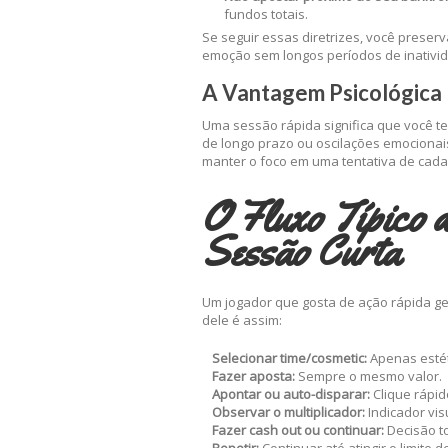
fundos totais.
Se seguir essas diretrizes, você preser
emoção sem longos períodos de inativida
A Vantagem Psicológica
Uma sessão rápida significa que você 
de longo prazo ou oscilações emocionai
manter o foco em uma tentativa de cada
O Fluxo Típico 
Sessão Curta
Um jogador que gosta de ação rápida ge
dele é assim:
Selecionar time/cosmetic:
Apenas estét
Fazer aposta:
Sempre o mesmo valor.
Apontar ou auto-disparar:
Clique rápid
Observar o multiplicador:
Indicador vis
Fazer cash out ou continuar:
Decisão t