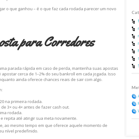
egar o que ganhou – é o que faz cada rodada parecer um novo
Cat
osta para Corredores
u uma parada rápida em caso de perda, mantenha suas apostas
postar cerca de 1–2% do seu bankroll em cada jogada. Isso
quanto ainda oferece chances reais de sair com algo.
Me
m:
20 na primeira rodada.
 de 3× ou 4× antes de fazer cash out.
ima rodada.
repita até atingir sua meta novamente.
ole, ao mesmo tempo em que oferece aquele momento de
u nível predefinido.