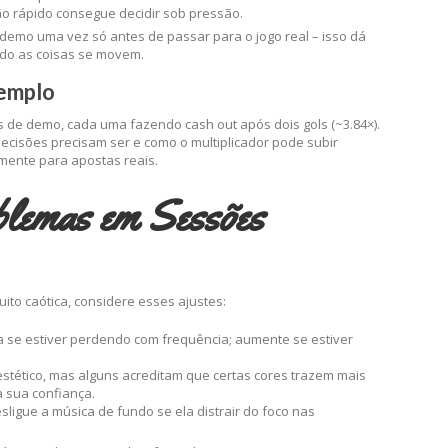
o rápido consegue decidir sob pressão.
emo uma vez só antes de passar para o jogo real – isso dá
do as coisas se movem.
emplo
 de demo, cada uma fazendo cash out após dois gols (~3.84×).
ecisões precisam ser e como o multiplicador pode subir
ente para apostas reais.
blemas em Sessões
ito caótica, considere esses ajustes:
 se estiver perdendo com frequência; aumente se estiver
tético, mas alguns acreditam que certas cores trazem mais
a sua confiança.
sligue a música de fundo se ela distrair do foco nas