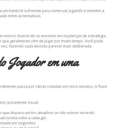
va um bankroll suficiente para continuar jogando e mantém a
de entre as tentativas.
tem menos chance de se envolver em mudanças de estratégia
s que geralmente vêm de jogar por muito tempo. Você pode
 vez, fazendo cada decisão parecer mais deliberada.
do Jogador em uma
ralmente passa por várias rodadas em cinco minutos. O fluxo
ico; puramente visual.
o que dispara um tiro aleatório se não estiver mirando.
ual na tela sobe a cada gol.
omada em segundos.