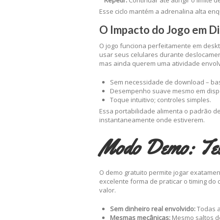
Repetir:
Continuar até atingir o limite 
Esse ciclo mantém a adrenalina alta enq
O Impacto do Jogo em Di
O jogo funciona perfeitamente em desk
usar seus celulares durante deslocamen
mas ainda querem uma atividade envol
Sem necessidade de download – bas
Desempenho suave mesmo em dispos
Toque intuitivo; controles simples.
Essa portabilidade alimenta o padrão d
instantaneamente onde estiverem.
Modo Demo: Tes
O demo gratuito permite jogar exatamen
excelente forma de praticar o timing do
valor.
Sem dinheiro real envolvido:
Todas as
Mesmas mecânicas:
Mesmo saltos de 