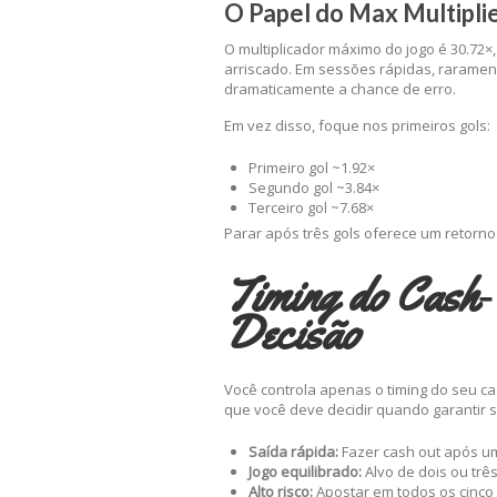
O Papel do Max Multipli
O multiplicador máximo do jogo é 30.72
arriscado. Em sessões rápidas, rarament
dramaticamente a chance de erro.
Em vez disso, foque nos primeiros gols:
Primeiro gol ~1.92×
Segundo gol ~3.84×
Terceiro gol ~7.68×
Parar após três gols oferece um retorn
Timing do Cash‑
Decisão
Você controla apenas o timing do seu cash
que você deve decidir quando garantir 
Saída rápida:
Fazer cash out após um
Jogo equilibrado:
Alvo de dois ou três
Alto risco:
Apostar em todos os cinco 