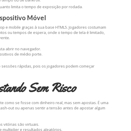
de tempo ou de bankroll.
uanto limita o tempo de exposição por rodada.
spositivo Móvel
top e mobile graças à sua base HTML5. Jogadores costumam
tos ou tempos de espera, onde o tempo de tela é limitado,
vente.
ta abrir no navegador.
itivos de médio porte.
e sessões rápidas, pois os jogadores podem começar
tando Sem Risco
te como se fosse com dinheiro real, mas sem apostas. É uma
 cash‑out ou apenas sentir a tensão antes de apostar algum
 vitórias são virtuais.
multiplier e resultados aleatórios.