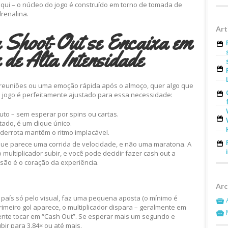
qui – o núcleo do jogo é construído em torno de tomada de
renalina.
Art
 Shoot‑Out se Encaixa em
 de Alta Intensidade
reuniões ou uma emoção rápida após o almoço, quer algo que
jogo é perfeitamente ajustado para essa necessidade:
o – sem esperar por spins ou cartas.
ado, é um clique único.
/derrota mantêm o ritmo implacável.
que parece uma corrida de velocidade, e não uma maratona. A
ultiplicador subir, e você pode decidir fazer cash out a
ão é o coração da experiência.
Arc
u país só pelo visual, faz uma pequena aposta (o mínimo é
rimeiro gol aparece, o multiplicador dispara – geralmente em
ente tocar em “Cash Out”. Se esperar mais um segundo e
bir para 3.84× ou até mais.