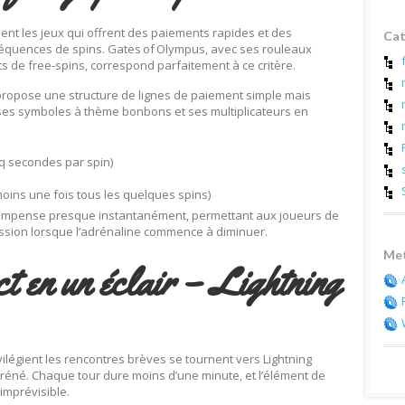
ient les jeux qui offrent des paiements rapides et des
Cat
quences de spins. Gates of Olympus, avec ses rouleaux
 de free‑spins, correspond parfaitement à ce critère.
propose une structure de lignes de paiement simple mais
à ses symboles à thème bonbons et ses multiplicateurs en
q secondes par spin)
ins une fois tous les quelques spins)
compense presque instantanément, permettant aux joueurs de
session lorsque l’adrénaline commence à diminuer.
Me
ct en un éclair – Lightning
vilégient les rencontres brèves se tournent vers Lightning
ffréné. Chaque tour dure moins d’une minute, et l’élément de
 imprévisible.