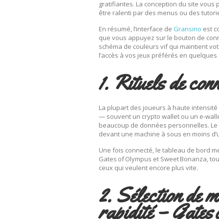
gratifiantes. La conception du site vous
être ralenti par des menus ou des tutorie
En résumé, l’interface de
Gransino
est c
que vous appuyez sur le bouton de conn
schéma de couleurs vif qui maintient vo
l’accès à vos jeux préférés en quelques
1. Rituels de con
La plupart des joueurs à haute intensi
— souvent un crypto wallet ou un e-walle
beaucoup de données personnelles. Le 
devant une machine à sous en moins d’
Une fois connecté, le tableau de bord m
Gates of Olympus et Sweet Bonanza, tout 
ceux qui veulent encore plus vite.
2. Sélection de m
rapidité – Gates 