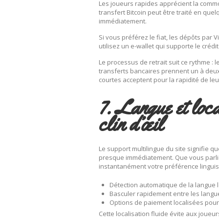
Les joueurs rapides apprécient la commo
transfert Bitcoin peut être traité en q
immédiatement.
Si vous préférez le fiat, les dépôts par
utilisez un e-wallet qui supporte le crédi
Le processus de retrait suit ce rythme : l
transferts bancaires prennent un à de
courtes acceptent pour la rapidité de le
7. Langue et loca
clin d’œil
Le support multilingue du site signifie 
presque immédiatement. Que vous parliez
instantanément votre préférence linguis
Détection automatique de la langue l
Basculer rapidement entre les langue
Options de paiement localisées pou
Cette localisation fluide évite aux joue