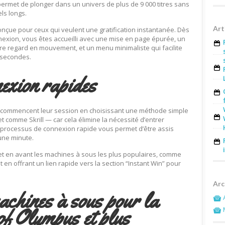
 permet de plonger dans un univers de plus de 9 000 titres sans
ls longs.
Art
onçue pour ceux qui veulent une gratification instantanée. Dès
exion, vous êtes accueilli avec une mise en page épurée, un
tre regard en mouvement, et un menu minimaliste qui facilite
 secondes.
nexion rapides
té commencent leur session en choisissant une méthode simple
t comme Skrill — car cela élimine la nécessité d’entrer
processus de connexion rapide vous permet d’être assis
une minute.
et en avant les machines à sous les plus populaires, comme
en offrant un lien rapide vers la section “Instant Win” pour
Arc
achines à sous pour la
of Olympus et plus