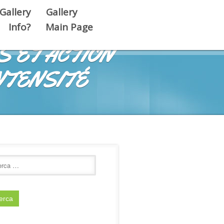
 Gallery
Gallery
Info?
Main Page
S ET ACTION
NTENSITÉ