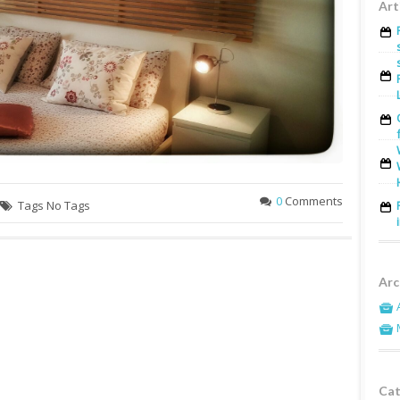
Art
0
Comments
Tags No Tags
Arc
Cat