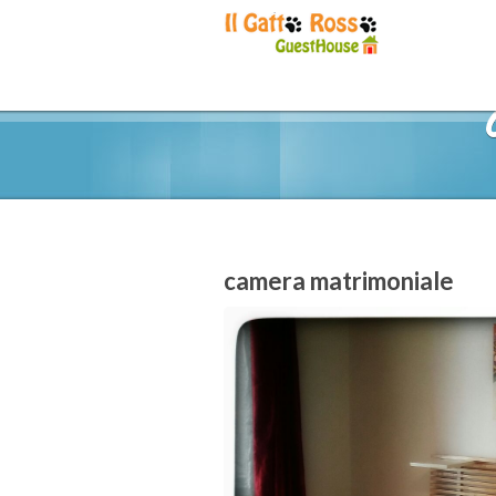
camera matrimoniale