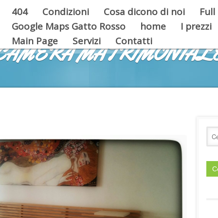
404
Condizioni
Cosa dicono di noi
Full
Google Maps Gatto Rosso
home
I prezzi
Main Page
Servizi
Contatti
CAMERA MATRIMONIAL