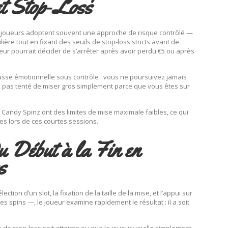
et Stop‑Loss
es joueurs adoptent souvent une approche de risque contrôlé —
ère tout en fixant des seuils de stop‑loss stricts avant de
ur pourrait décider de s’arrêter après avoir perdu €5 ou après
usse émotionnelle sous contrôle : vous ne poursuivez jamais
es pas tenté de miser gros simplement parce que vous êtes sur
ez Candy Spinz ont des limites de mise maximale faibles, ce qui
les lors de ces courtes sessions.
 Début à la Fin en
s
ion d’un slot, la fixation de la taille de la mise, et l’appui sur
s spins —, le joueur examine rapidement le résultat : il a soit