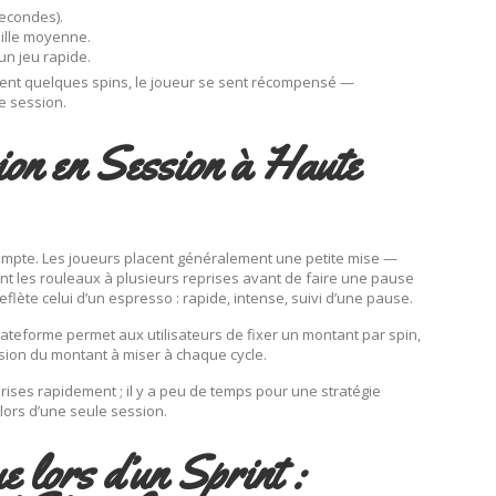
econdes).
ille moyenne.
un jeu rapide.
ment quelques spins, le joueur se sent récompensé —
e session.
ion en Session à Haute
mpte. Les joueurs placent généralement une petite mise —
nt les rouleaux à plusieurs reprises avant de faire une pause
flète celui d’un espresso : rapide, intense, suivi d’une pause.
ateforme permet aux utilisateurs de fixer un montant par spin,
écision du montant à miser à chaque cycle.
prises rapidement ; il y a peu de temps pour une stratégie
lors d’une seule session.
e lors d’un Sprint :