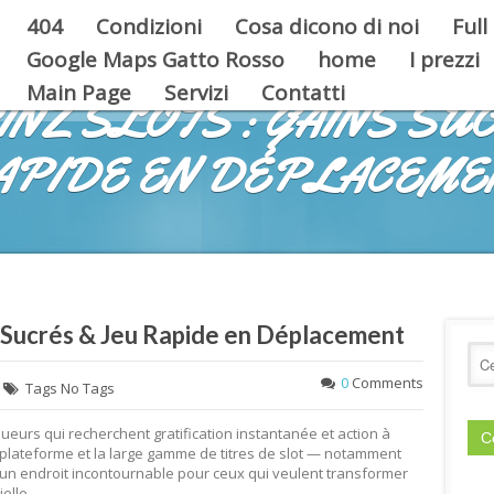
404
Condizioni
Cosa dicono di noi
Full
Google Maps Gatto Rosso
home
I prezzi
Main Page
Servizi
Contatti
NZ SLOTS : GAINS SU
APIDE EN DÉPLACEME
s Sucrés & Jeu Rapide en Déplacement
0
Comments
Tags No Tags
ueurs qui recherchent gratification instantanée et action à
a plateforme et la large gamme de titres de slot — notamment
un endroit incontournable pour ceux qui veulent transformer
elle.