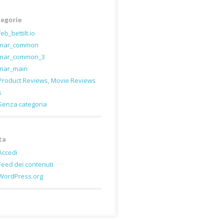
egorie
feb_bettilt.io
mar_common
mar_common_3
mar_main
Product Reviews, Movie Reviews
s
Senza categoria
ta
Accedi
Feed dei contenuti
WordPress.org