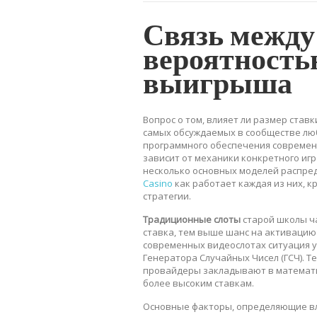
Связь между
вероятность
выигрыша
Вопрос о том, влияет ли размер став
самых обсуждаемых в сообществе люб
программного обеспечения современн
зависит от механики конкретного игр
несколько основных моделей распре
Casino
как работает каждая из них, 
стратегии.
Традиционные слоты
старой школы ч
ставка, тем выше шанс на активацию
современных видеослотах ситуация у
Генератора Случайных Чисел (ГСЧ). Т
провайдеры закладывают в математи
более высоким ставкам.
Основные факторы, определяющие вл