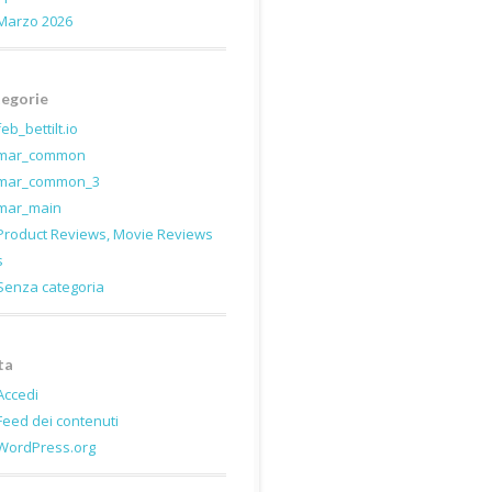
Marzo 2026
egorie
feb_bettilt.io
mar_common
mar_common_3
mar_main
Product Reviews, Movie Reviews
s
Senza categoria
ta
Accedi
Feed dei contenuti
WordPress.org