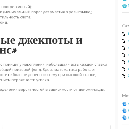
 прогрессивный);
 (минимальный порог для участия в розыгрыше);
тильность слота;
онд.
Cat
ые джекпоты и
нс»
о принципу накопления: небольшая часть каждой ставки
в общий призовой фонд. Здесь математика работает
осите больше денег в систему при высокой ставке,
ением вероятности успеха.
еделения вероятностей в зависимости от деноминации:
Me