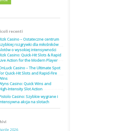
icoli recenti
Rizk Casino – Ostateczne centrum
szybkiej rozgrywki dla miłośników
slotów o wysokiej intensywności
Rizk Casino: Quick‑Hit Slots & Rapid
Live Action for the Modern Player
OnLuck Casino – The Ultimate Spot
for Quick‑Hit Slots and Rapid‑Fire
Wins
Wyns Casino: Quick Wins and
High‑Intensity Slot Action
Pistolo Casino: Szybkie wygrane i
intensywna akcja na slotach
hivi
Aprile 2026