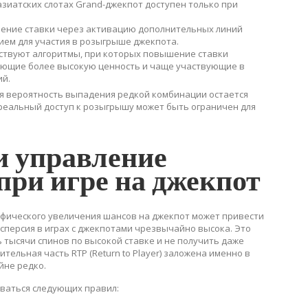
зиатских слотах Grand-джекпот доступен только при
ение ставки через активацию дополнительных линий
ием для участия в розыгрыше джекпота.
твуют алгоритмы, при которых повышение ставки
еющие более высокую ценность и чаще участвующие в
й.
я вероятность выпадения редкой комбинации остается
), реальный доступ к розыгрышу может быть ограничен для
и управление
при игре на джекпот
ифического увеличения шансов на джекпот может привести
сперсия в играх с джекпотами чрезвычайно высока. Это
 тысячи спинов по высокой ставке и не получить даже
тельная часть RTP (Return to Player) заложена именно в
йне редко.
ваться следующих правил: