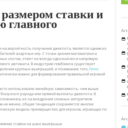
 размером ставки и
ю главного
Art
ки на вероятность получения джекпота, является одним из
ителей азартных игр. С точки зрения математики и
ых слотов, ответ не всегда однозначен и напрямую
ового автомата. В индустрии гемблинга существует
деления крупных выигрышей, и понимание того,
Fenix
критически важно для формирования правильной игровой
асто использовали линейную зависимость: чем выше
 бонусного раунда или прямой выплаты джекпота. В
сложнилась из-за внедрения сложных алгоритмов
ем не менее, общая тенденция сохраняется: многие
ческую модель преимущество для игроков, играющих по
Arc
ияние ставки на шанс выигрыша: