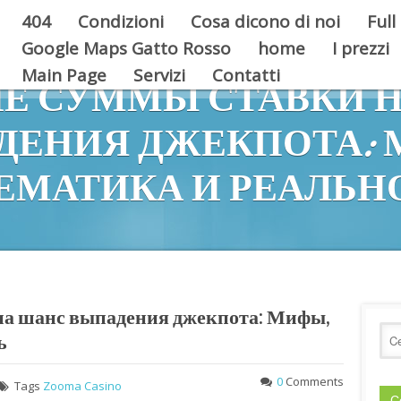
404
Condizioni
Cosa dicono di noi
Full
Google Maps Gatto Rosso
home
I prezzi
Main Page
Servizi
Contatti
Е СУММЫ СТАВКИ 
ДЕНИЯ ДЖЕКПОТА: 
ЕМАТИКА И РЕАЛЬН
на шанс выпадения джекпота: Мифы,
ь
0
Comments
Tags
Zooma Casino