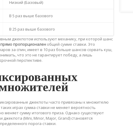
Низкий (Базовый)
В 5 раз выше базового
В 25 раз выше базового
ивным джекпотом используют механику, при которой шанс
а
прямо пропорционален
общей сумме ставки. Это
ларов за спин, имеет в 10 раз больше шансов сорвать куш,
понимать, что это не гарантирует победу, а лишь
осрочной перспективе.
иксированных
 множителей
 фиксированные джекпоты часто привязаны к множителю
 В таких играх сумма ставки не меняет вероятность
о меняет сумму итогового приза. Однако существуют
джекпота (Mini, Minor, Major, Grand) становятся
пределенного порога ставки.